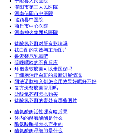
宁陵县人民医院
濮阳市第三人民医院
河南信阳市中医院
临颍县中医院
商丘市中心医院
河南神火集团总医院
盐酸氮芥酊对肝有影响吗
祛白酊的功效与主治图片
鲁索替尼乳霜吧
硫唑嘌呤的不良反应
环孢素软胶囊可以走医保吗
干细胞治疗白斑的最新进展情况
阿法诺肽植入剂怎么用效果好呢好不好
复方斑蝥胶囊管用吗
盐酸氮芥酊怎么购买
盐酸氮芥酊的害处有哪些图片
酪氨酸酶活性强有啥后果
体内的酪氨酸酶是什么
酪氨酸酶是怎么产生的
酪氨酸酶母细胞是什么