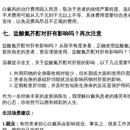
白癜风的治疗费用因人而异，取决于患者的病情严重程度、选
手术费用可能从几千元到千元以上不等。具体费用需要结合患
宣传，以免花费高昂且不正规的费用。
七、盐酸氮芥酊对肝有影响吗？再次注意
盐酸氮芥酊对肝有影响吗？ 从医学角度来看，正确使用盐酸
脏疾病史的患者，更应谨慎使用。盐酸氮芥酊对肝有影响吗？ 
温馨提示全文，关于盐酸氮芥酊对肝脏的影响，以下几点需要
外用药物的全身吸收相对较少，但长期或大面积使用仍需
患者自身的基础肝功能状况会影响药物对肝脏的影响。
定期检查肝功能，并及时告知医生身体的反应是保护用药
作为一名经验丰富的皮肤病医生，我理解白癜风患者的痛苦和
的心态，你依然可以拥有精彩的人生。
生活场景建议：
1.就业：
有些患者担心白癜风会影响就业。事实上，很多工作
助，维护自己的权益。