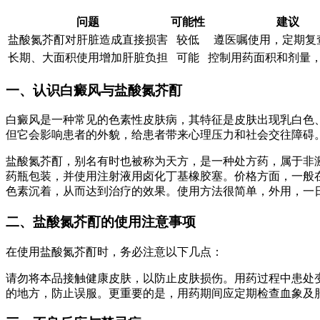
问题
可能性
建议
盐酸氮芥酊对肝脏造成直接损害
较低
遵医嘱使用，定期复
长期、大面积使用增加肝脏负担
可能
控制用药面积和剂量
一、认识白癜风与盐酸氮芥酊
白癜风是一种常见的色素性皮肤病，其特征是皮肤出现乳白色
但它会影响患者的外貌，给患者带来心理压力和社会交往障碍。
盐酸氮芥酊，别名有时也被称为天方，是一种处方药，属于非激
药瓶包装，并使用注射液用卤化丁基橡胶塞。价格方面，一般
色素沉着，从而达到治疗的效果。使用方法很简单，外用，一
二、盐酸氮芥酊的使用注意事项
在使用盐酸氮芥酊时，务必注意以下几点：
请勿将本品接触健康皮肤，以防止皮肤损伤。用药过程中患处
的地方，防止误服。更重要的是，用药期间应定期检查血象及