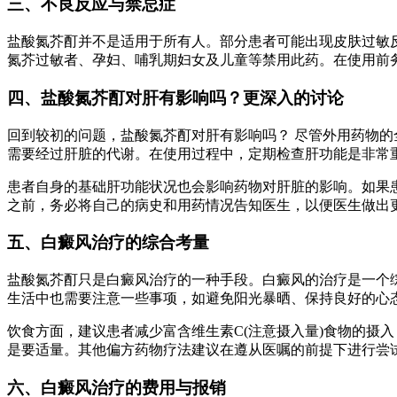
三、不良反应与禁忌症
盐酸氮芥酊并不是适用于所有人。部分患者可能出现皮肤过敏
氮芥过敏者、孕妇、哺乳期妇女及儿童等禁用此药。在使用前
四、盐酸氮芥酊对肝有影响吗？更深入的讨论
回到较初的问题，盐酸氮芥酊对肝有影响吗？ 尽管外用药物
需要经过肝脏的代谢。在使用过程中，定期检查肝功能是非常
患者自身的基础肝功能状况也会影响药物对肝脏的影响。如果
之前，务必将自己的病史和用药情况告知医生，以便医生做出
五、白癜风治疗的综合考量
盐酸氮芥酊只是白癜风治疗的一种手段。白癜风的治疗是一个
生活中也需要注意一些事项，如避免阳光暴晒、保持良好的心
饮食方面，建议患者减少富含维生素C(注意摄入量)食物的摄入
是要适量。其他偏方药物疗法建议在遵从医嘱的前提下进行尝
六、白癜风治疗的费用与报销