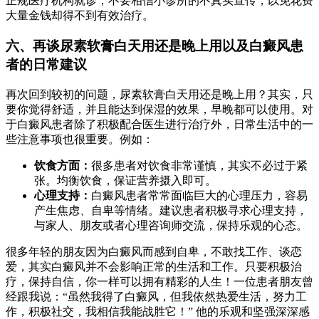
正规医疗机构就诊，不要相信小诊所的不真实宣传，以免花费
大量金钱却得不到有效治疗。
六、再谈尿素软膏白天用还是晚上用以及白癜风患
者的日常建议
再次回到较初的问题，尿素软膏白天用还是晚上用？其实，只
要你觉得舒适，并且能达到保湿的效果，早晚都可以使用。对
于白癜风患者除了积极配合医生进行治疗外，日常生活中的一
些注意事项也很重要。例如：
饮食方面：
很多患者对饮食非常谨慎，其实不必过于紧
张。均衡饮食，保证营养摄入即可。
心理支持：
白癜风患者常常面临巨大的心理压力，容易
产生焦虑、自卑等情绪。建议患者积极寻求心理支持，
与家人、朋友或者心理咨询师交流，保持乐观的心态。
很多年轻的朋友因为白癜风而感到自卑，不敢找工作、谈恋
爱，其实白癜风并不会影响正常的生活和工作。只要积极治
疗，保持自信，你一样可以拥有精彩的人生！一位患者朋友曾
经跟我说：“虽然我得了白癜风，但我依然热爱生活，努力工
作，积极社交，我相信我能战胜它！” 他的乐观和坚强深深感