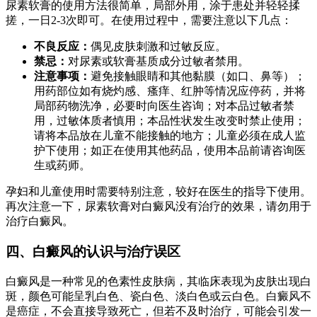
尿素软膏的使用方法很简单，局部外用，涂于患处并轻轻揉
搓，一日2-3次即可。在使用过程中，需要注意以下几点：
不良反应：
偶见皮肤刺激和过敏反应。
禁忌：
对尿素或软膏基质成分过敏者禁用。
注意事项：
避免接触眼睛和其他黏膜（如口、鼻等）；
用药部位如有烧灼感、瘙痒、红肿等情况应停药，并将
局部药物洗净，必要时向医生咨询；对本品过敏者禁
用，过敏体质者慎用；本品性状发生改变时禁止使用；
请将本品放在儿童不能接触的地方；儿童必须在成人监
护下使用；如正在使用其他药品，使用本品前请咨询医
生或药师。
孕妇和儿童使用时需要特别注意，较好在医生的指导下使用。
再次注意一下，尿素软膏对白癜风没有治疗的效果，请勿用于
治疗白癜风。
四、白癜风的认识与治疗误区
白癜风是一种常见的色素性皮肤病，其临床表现为皮肤出现白
斑，颜色可能呈乳白色、瓷白色、淡白色或云白色。白癜风不
是癌症，不会直接导致死亡，但若不及时治疗，可能会引发一