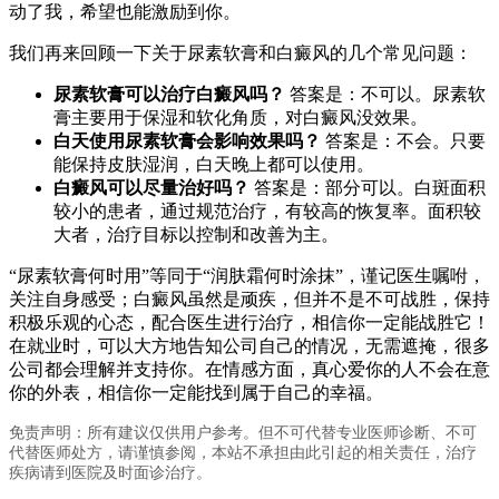
动了我，希望也能激励到你。
我们再来回顾一下关于尿素软膏和白癜风的几个常见问题：
尿素软膏可以治疗白癜风吗？
答案是：不可以。尿素软
膏主要用于保湿和软化角质，对白癜风没效果。
白天使用尿素软膏会影响效果吗？
答案是：不会。只要
能保持皮肤湿润，白天晚上都可以使用。
白癜风可以尽量治好吗？
答案是：部分可以。白斑面积
较小的患者，通过规范治疗，有较高的恢复率。面积较
大者，治疗目标以控制和改善为主。
“尿素软膏何时用”等同于“润肤霜何时涂抹”，谨记医生嘱咐，
关注自身感受；白癜风虽然是顽疾，但并不是不可战胜，保持
积极乐观的心态，配合医生进行治疗，相信你一定能战胜它！
在就业时，可以大方地告知公司自己的情况，无需遮掩，很多
公司都会理解并支持你。在情感方面，真心爱你的人不会在意
你的外表，相信你一定能找到属于自己的幸福。
免责声明：所有建议仅供用户参考。但不可代替专业医师诊断、不可
代替医师处方，请谨慎参阅，本站不承担由此引起的相关责任，治疗
疾病请到医院及时面诊治疗。