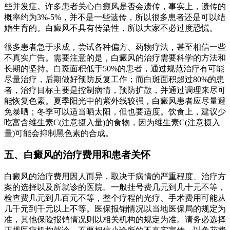
些并发症。许多患者关心白癜风是否会遗传，事实上，遗传的
概率约为3%-5%，并不是一些遗传，所以很多患者还是可以结
婚生育的。白癜风不具有传染性，所以大家不必过度恐慌。
很多患者急于求成，尝试各种偏方、药物疗法，甚至相信一些
不真实广告。需要注意的是，白癜风的治疗需要科学的方法和
长期的坚持。白斑面积低于50%的患者，通过规范治疗有可能
尽量治疗，后期做好预防反复工作；而白斑面积超过80%的患
者，治疗目标主要是控制病情，预防扩散，并通过调理来尽可
能恢复色素。夏季阳光中的紫外线较强，白癜风患者应尽量避
免暴晒；冬季可以适当晒太阳，但也要适度。饮食上，建议少
吃富含维生素C(注意摄入量)的食物，因为维生素C(注意摄入
量)可能会抑制黑色素的合成。
五、白癜风的治疗费用和患者关怀
白癜风的治疗费用因人而异，取决于病情的严重程度、治疗方
案的选择以及所就诊的医院。一般挂号费几元到几十元不等，
检查费几元到几百元不等，整个疗程的光疗、手术费用可能从
几千元到千元以上不等。医保报销情况以当地医保局的规定为
准，其他保险报销情况则以相关机构的规定为准。请务必选择