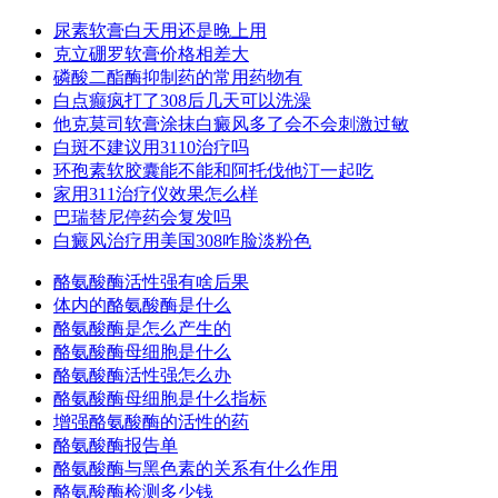
尿素软膏白天用还是晚上用
克立硼罗软膏价格相差大
磷酸二酯酶抑制药的常用药物有
白点癫疯打了308后几天可以洗澡
他克莫司软膏涂抹白癜风多了会不会刺激过敏
白斑不建议用3110治疗吗
环孢素软胶囊能不能和阿托伐他汀一起吃
家用311治疗仪效果怎么样
巴瑞替尼停药会复发吗
白癜风治疗用美国308咋脸淡粉色
酪氨酸酶活性强有啥后果
体内的酪氨酸酶是什么
酪氨酸酶是怎么产生的
酪氨酸酶母细胞是什么
酪氨酸酶活性强怎么办
酪氨酸酶母细胞是什么指标
增强酪氨酸酶的活性的药
酪氨酸酶报告单
酪氨酸酶与黑色素的关系有什么作用
酪氨酸酶检测多少钱