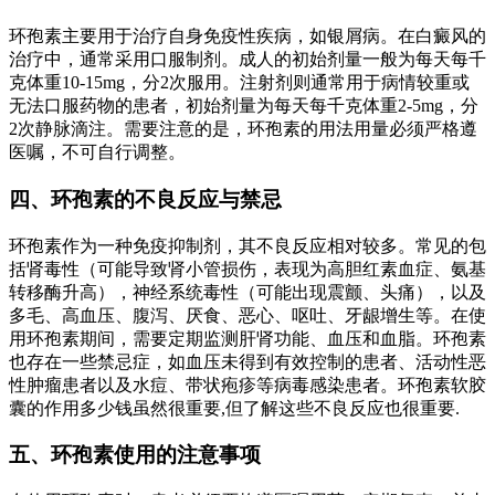
环孢素主要用于治疗自身免疫性疾病，如银屑病。在白癜风的
治疗中，通常采用口服制剂。成人的初始剂量一般为每天每千
克体重10-15mg，分2次服用。注射剂则通常用于病情较重或
无法口服药物的患者，初始剂量为每天每千克体重2-5mg，分
2次静脉滴注。需要注意的是，环孢素的用法用量必须严格遵
医嘱，不可自行调整。
四、环孢素的不良反应与禁忌
环孢素作为一种免疫抑制剂，其不良反应相对较多。常见的包
括肾毒性（可能导致肾小管损伤，表现为高胆红素血症、氨基
转移酶升高），神经系统毒性（可能出现震颤、头痛），以及
多毛、高血压、腹泻、厌食、恶心、呕吐、牙龈增生等。在使
用环孢素期间，需要定期监测肝肾功能、血压和血脂。环孢素
也存在一些禁忌症，如血压未得到有效控制的患者、活动性恶
性肿瘤患者以及水痘、带状疱疹等病毒感染患者。环孢素软胶
囊的作用多少钱虽然很重要,但了解这些不良反应也很重要.
五、环孢素使用的注意事项