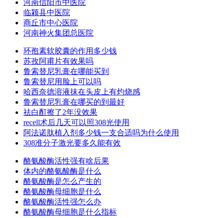
河南信阳市中医院
临颍县中医院
商丘市中心医院
河南神火集团总医院
环孢素软胶囊的作用多少钱
苏孜阿甫片有效果吗
鲁索替尼乳膏在哪能买到
鲁索替尼用脸上可以吗
哈西奈德溶液抹在头皮上有灼烧感
鲁索替尼乳膏在哪买的到最好
祛白酊擦了2年没效果
recell术后几天可以照308光使用
阿法诺肽植入剂多少钱一支合适吗为什么使用
308准分子激光要多久能有效
酪氨酸酶活性强有啥后果
体内的酪氨酸酶是什么
酪氨酸酶是怎么产生的
酪氨酸酶母细胞是什么
酪氨酸酶活性强怎么办
酪氨酸酶母细胞是什么指标