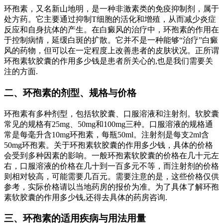
环孢素，又名新山地明，是一种非激素类的免疫抑制剂，属于
处方药。它主要通过抑制T细胞的活化和增殖，从而减少炎症
反应和自身抗体的产生。在白癜风的治疗中，环孢素的作用在
于控制病情，延缓白斑的扩散。它并不是一种能够“治疗”白癜
风的药物，但可以在一定程度上改善患者的皮肤状况。正所谓
环孢素软胶囊的作用多少钱是患者所关心的,也是我们需要关
注的方面.
二、环孢素的剂型、规格与价格
环孢素有多种剂型，包括软胶囊、口服溶液和注射剂。软胶囊
常见的规格有25mg、50mg和100mg三种。口服溶液的规格通
常是每毫升含10mg环孢素，每瓶50ml。注射剂是每支2ml含
50mg环孢素。关于环孢素软胶囊的作用多少钱，具体的价格
会受到多种因素的影响。一般环孢素软胶囊的价格在几十元左
右，口服溶液的价格在几十到一百多元不等，而注射剂的价格
则相对较高，可能需要几百元。需要注意的是，这些价格仅供
参考，实际价格请以当地药房的报价为准。为了具体了解环孢
素软胶囊的作用多少钱,还得去具体的药房咨询.
三、环孢素的适用疾病与用法用量