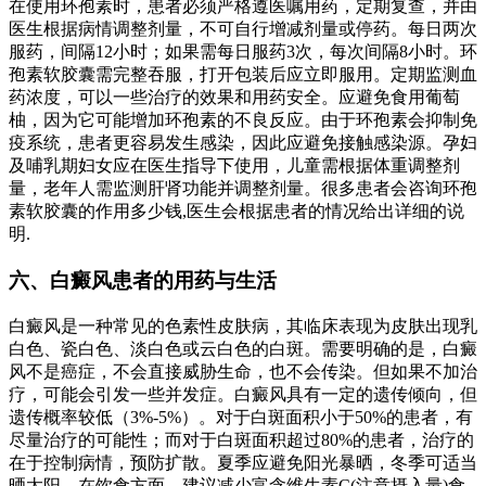
在使用环孢素时，患者必须严格遵医嘱用药，定期复查，并由
医生根据病情调整剂量，不可自行增减剂量或停药。每日两次
服药，间隔12小时；如果需每日服药3次，每次间隔8小时。环
孢素软胶囊需完整吞服，打开包装后应立即服用。定期监测血
药浓度，可以一些治疗的效果和用药安全。应避免食用葡萄
柚，因为它可能增加环孢素的不良反应。由于环孢素会抑制免
疫系统，患者更容易发生感染，因此应避免接触感染源。孕妇
及哺乳期妇女应在医生指导下使用，儿童需根据体重调整剂
量，老年人需监测肝肾功能并调整剂量。很多患者会咨询环孢
素软胶囊的作用多少钱,医生会根据患者的情况给出详细的说
明.
六、白癜风患者的用药与生活
白癜风是一种常见的色素性皮肤病，其临床表现为皮肤出现乳
白色、瓷白色、淡白色或云白色的白斑。需要明确的是，白癜
风不是癌症，不会直接威胁生命，也不会传染。但如果不加治
疗，可能会引发一些并发症。白癜风具有一定的遗传倾向，但
遗传概率较低（3%-5%）。对于白斑面积小于50%的患者，有
尽量治疗的可能性；而对于白斑面积超过80%的患者，治疗的
在于控制病情，预防扩散。夏季应避免阳光暴晒，冬季可适当
晒太阳。在饮食方面，建议减少富含维生素C(注意摄入量)食