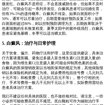
微发红。白癜风不是癌症，不会直接威胁生命，但如果不及时
治疗，可能会引起一系列并发症。白癜风患者可以结婚生育，
但有3%-5%的遗传概率。白癜风不传染。如果白斑面积小于
50%，通常可以尽量治疗，后期需要做好预防反复工作；如果
白斑面积超过80%，则以控制预防调理为主，后期效果取决于
色素细胞的生长恢复程度。夏季太阳中的紫外线强烈，白癜风
患者应避免暴晒，冬季可以适当晒太阳。
5. 白癜风：治疗与日常护理
关于饮食、偏方、药物疗法和护理，这里仅提供建议，具体治
疗方案请遵医嘱。避免过多摄入富含维生素C(注意摄入量)的
食物，因为维生素C(注意摄入量)可能会抑制黑色素的合成。
白癜风的医保报销政策以当地医保局的规定为准，其他保险报
销以各保险机构的规定为准。就诊费用包括挂号费（几元到几
十元不等）和检查费（几元到几百元不等）。整个疗程的光
疗、手术等费用一般几千元到千元以上不等，实际费用需结合
患者具体治疗方案。
我们不建议任何具体的医院，也不做价格对比。请注意，一些
小诊所可能收费高昂且不规范。芪白颗粒可作为辅助治疗手