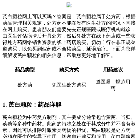
芪白颗粒网上可以买吗？答案是：芪白颗粒属于处方药，根据
药品管理相关规定，处方药不能在没有医生处方的情况下直接
在网上购买。患者朋友们需要先去正规医院或医疗机构就诊，
由医生评估病情后开具处方，然后凭处方在线下药店或一些获
得处方药网络销售资质的线上药店购买。切勿自行在非正规渠
道购买，以免买到假药或不合格药品，延误治疗。下面为您详
细解读芪白颗粒的相关信息，帮助您更好地了解它。
药品类型
购买方式
用药建议
遵医嘱，规范用
处方药
凭医生处方购买
药
1. 芪白颗粒：药品详解
芪白颗粒为中药复方制剂，其主要成分通常包含黄芪、当归、
蒺藜等多种中药材。此药的特殊之处在于其成分中并不含有激
素，因此可以排除对激素类药物的担忧。芪白颗粒是处方药，
必须在医生的指导下使用，切勿自行购买和服用，芪白颗粒网