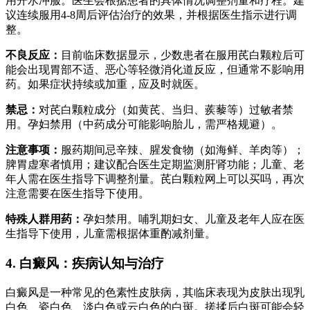
用开水冲服。医生会根据患者的具体情况调整剂量和疗程。建
议连续服用4-8周后评估治疗的效果，并根据医生指示进行调
整。
不良反应：
目前临床数据显示，少数患者在服用芪白颗粒后可
能会出现胃部不适、恶心等轻微消化道反应，但通常不影响用
药。如果症状持续或加重，应及时就医。
禁忌：
对芪白颗粒成分（如黄芪、当归、蒺藜等）过敏者禁
用。孕妇禁用（中药成分可能影响胎儿，需严格规避）。
注意事项：
服药期间忌辛辣、腥发食物（如海鲜、羊肉等）；
脾胃虚寒者慎用；建议配合医生定期监测肝肾功能；儿童、老
年人需在医生指导下调整剂量。芪白颗粒网上可以买吗，再次
注意需要在医生指导下使用。
特殊人群用药：
孕妇禁用。哺乳期妇女、儿童及老年人应在医
生指导下使用，儿童需根据体重酌减剂量。
4. 白癜风：疾病认知与治疗
白癜风是一种常见的色素性皮肤病，其临床表现为皮肤出现乳
白色、瓷白色、淡白色或云白色的白斑。搓揉后白斑可能会轻