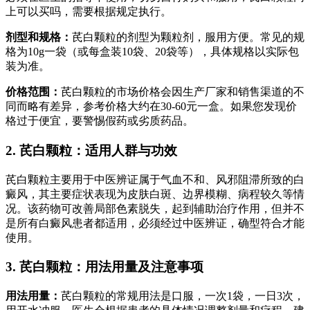
上可以买吗，需要根据规定执行。
剂型和规格：
芪白颗粒的剂型为颗粒剂，服用方便。常见的规
格为10g一袋（或每盒装10袋、20袋等），具体规格以实际包
装为准。
价格范围：
芪白颗粒的市场价格会因生产厂家和销售渠道的不
同而略有差异，参考价格大约在30-60元一盒。如果您发现价
格过于便宜，要警惕假药或劣质药品。
2. 芪白颗粒：适用人群与功效
芪白颗粒主要用于中医辨证属于气血不和、风邪阻滞所致的白
癜风，其主要症状表现为皮肤白斑、边界模糊、病程较久等情
况。该药物可改善局部色素脱失，起到辅助治疗作用，但并不
是所有白癜风患者都适用，必须经过中医辨证，确型符合才能
使用。
3. 芪白颗粒：用法用量及注意事项
用法用量：
芪白颗粒的常规用法是口服，一次1袋，一日3次，