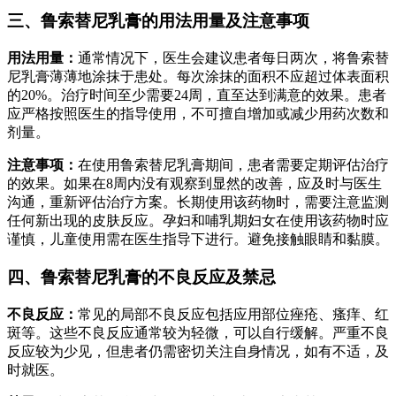
三、鲁索替尼乳膏的用法用量及注意事项
用法用量：
通常情况下，医生会建议患者每日两次，将鲁索替
尼乳膏薄薄地涂抹于患处。每次涂抹的面积不应超过体表面积
的20%。治疗时间至少需要24周，直至达到满意的效果。患者
应严格按照医生的指导使用，不可擅自增加或减少用药次数和
剂量。
注意事项：
在使用鲁索替尼乳膏期间，患者需要定期评估治疗
的效果。如果在8周内没有观察到显然的改善，应及时与医生
沟通，重新评估治疗方案。长期使用该药物时，需要注意监测
任何新出现的皮肤反应。孕妇和哺乳期妇女在使用该药物时应
谨慎，儿童使用需在医生指导下进行。避免接触眼睛和黏膜。
四、鲁索替尼乳膏的不良反应及禁忌
不良反应：
常见的局部不良反应包括应用部位痤疮、瘙痒、红
斑等。这些不良反应通常较为轻微，可以自行缓解。严重不良
反应较为少见，但患者仍需密切关注自身情况，如有不适，及
时就医。