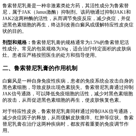
鲁索替尼乳膏是一种非激素类处方药，其活性成分为鲁索替
尼，属于JAK（Janus激酶）抑制剂。该药物通过抑制JAK1和
JAK2这两种酶的活性，从而调节免疫反应，减少炎症，并促
进黑色素细胞的再生，终达到改善白癜风或缓解特应性皮炎症
状的目的。
剂型和规格：
鲁索替尼乳膏的规格通常为1.5%的鲁索替尼活
性成分。常见的包装规格为30g，适合治疗特定面积的皮肤病
灶。患者应严格按照医生的处方和指导使用。
二、鲁索替尼乳膏的作用机制
白癜风是一种自身免疫性疾病，患者的免疫系统会攻击自身的
黑色素细胞，导致皮肤出现色素脱失。鲁索替尼乳膏通过抑制
JAK信号通路，可以降低免疫细胞的活性，减少对黑色素细胞
的攻击，从而促进黑色素细胞的再生，使皮肤恢复色素。
对于特应性皮炎，鲁索替尼乳膏同样通过抑制JAK信号通路，
减少炎症因子的释放，从而缓解皮肤瘙痒、红肿等症状。鲁索
替尼乳膏在治疗这两种疾病时，都发挥着重要的免疫调节作
用。