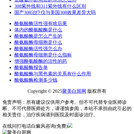
308紫外线和311紫外线有什么区别
国产308治疗仪与美国308效果差异大吗
酪氨酸酶活性强有啥后果
体内的酪氨酸酶是什么
酪氨酸酶是怎么产生的
酪氨酸酶母细胞是什么
酪氨酸酶活性强怎么办
酪氨酸酶母细胞是什么指标
增强酪氨酸酶的活性的药
酪氨酸酶报告单
酪氨酸酶与黑色素的关系有什么作用
酪氨酸酶检测多少钱
Copyright © 2025
聚美白斑网
版权所有
免责声明：所有建议仅供用户参考。但不可代替专业医师诊
断、不可代替医师处方，请谨慎参阅，本站不承担由此引起的
相关责任，治疗疾病请到医院及时面诊治疗。
在线问
打电话
白癜风咨询(免费)