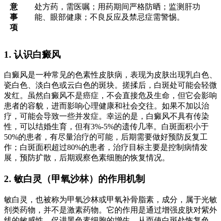
意
处方药，需医嘱；用药期间严格防晒；监测肝功
事
能、眼部健康；不良反应及禁忌症需警惕。
项
1. 认识白癜风
白癜风是一种常见的色素性皮肤病，表现为皮肤出现乳白色、
瓷白色、淡白色或云白色的斑块。搓揉后，白斑处可能会轻微
发红。虽然白癜风不是癌症，不会直接危及生命，但它会影响
患者的容貌，进而影响心理健康和社会交往。如果不加以治
疗，可能会导致一些并发症。幸运的是，白癜风不具有传染
性，可以结婚生育，但有3%-5%的遗传几率。白斑面积小于
50%的患者，有尽量治疗的可能，后期需要做好预防反复工
作；白斑面积超过80%的患者，治疗目标主要是控制病情发
展，预防扩散，后期观察色素细胞的恢复情况。
2. 敏白灵（甲氧沙林）的作用机制
敏白灵，也被称为甲氧沙林或甲氧补骨脂素，成分，属于光敏
剂类药物，并不是激素药物。它的作用是通过增强皮肤对紫外
线的敏感性，促进黑色素细胞的增生，从而使白斑处恢复色