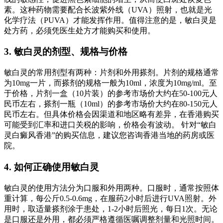
素。这种药物需要配合长波紫外线（UVA）照射，也就是光
化学疗法（PUVA）才能发挥作用。值得注意的是，敏白灵是
处方药，必须凭医生处方才能购买和使用。
3. 敏白灵的剂型、规格与价格
敏白灵的常用剂型有两种：片剂和外用搽剂。片剂的规格通常
为10mg一片，而搽剂的规格一般为10ml，浓度为10mg/ml。至
于价格，片剂一盒（10片装）的参考市场价大约在50-100元人
民币左右，搽剂一瓶（10ml）的参考市场价大约在80-150元人
民币左右。但具体价格会因渠道和地区略有差异，在香港购买
可能受到汇率和进口关税的影响，价格会有波动。 针对“敏白
灵白癜风香港”的购买信息，建议您咨询香港当地的药房或医
院。
4. 如何正确使用敏白灵
敏白灵的使用方法分为口服和外用两种。口服时，通常按照体
重计算，每公斤0.5-0.6mg，在服药2小时后进行UVA照射。外
用时，取适量搽剂涂于患处，1-2小时后照光，每日1次。无论
是口服还是外用，都必须严格遵循医嘱调整剂量和光照时间。