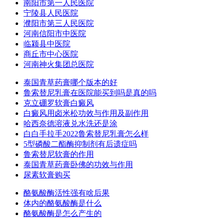
南阳市第一人民医院
宁陵县人民医院
濮阳市第三人民医院
河南信阳市中医院
临颍县中医院
商丘市中心医院
河南神火集团总医院
泰国青草药膏哪个版本的好
鲁索替尼乳膏在医院能买到吗是真的吗
克立硼罗软膏白癜风
白癜风用卤米松功效与作用及副作用
哈西奈德溶液兑水洗还是涂
白白手拉手2022鲁索替尼乳膏怎么样
5型磷酸二酯酶抑制剂有后遗症吗
鲁索替尼软膏的作用
泰国青草药膏卧佛的功效与作用
尿素软膏购买
酪氨酸酶活性强有啥后果
体内的酪氨酸酶是什么
酪氨酸酶是怎么产生的