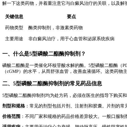
解一下这类药物，并着重注意它与白癜风治疗的关联，以及解
关键信息
要点
药物类型
酶类抑制剂，非激素类药物
主要用途
非白癜风治疗，用于心血管和泌尿系统疾病
一、什么是5型磷酸二酯酶抑制剂？
磷酸二酯酶是一类催化环核苷酸水解的酶。5型磷酸二酯酶（PD
（cGMP）的水平，从而舒张血管，改善血液循环。这类药物
二、5型磷酸二酯酶抑制剂的常见药品信息
5型磷酸二酯酶抑制剂均为处方药，必须在医生的指导下购买
剂型和规格
：常见的剂型包括片剂、注射剂和胶囊。片剂的常见规
价格范围
：不同厂家和规格的药品价格差异较大。一般口服制剂单盒
适用疾病
：主要用于治疗心力衰竭、肺动脉高压、慢性阻塞性肺疾