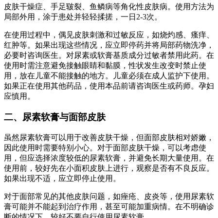
皮肤干燥症、手足皲裂、鱼鳞病等角化性皮肤病。使用方法为
局部外用，涂于患处并轻轻揉搓，一日2-3次。
在使用过程中，偶见皮肤刺激和过敏反应，如烧灼感、瘙痒、
红肿等。如果出现这些情况，应立即停药并将局部药物洗净，
必要时咨询医生。对尿素或软膏基质成分过敏者禁用此药。在
使用时需注意避免接触眼睛和黏膜，性状发生改变时禁止使
用，放在儿童不能接触的地方。儿童必须在成人监护下使用。
如果正在使用其他药品，使用本品前请咨询医生或药师。孕妇
应慎用。
二、尿素软膏与面部皮肤
虽然尿素软膏可以用于改善皮肤干燥，但面部皮肤相对娇嫩，
因此使用时需要特别小心。对于面部皮肤干燥，可以考虑使
用，但应选择浓度较低的尿素软膏，并避免长期大量使用。在
使用前，较好先在小面积皮肤上进行，观察是否有不良反应。
如果出现不适，应立即停止使用。
对于面部常见的其他皮肤问题，如痤疮、皮炎等，使用尿素软
膏可能并不能起到治疗作用，甚至可能加重病情。在不明确诊
断的情况下，较好不要自行使用尿素软膏。