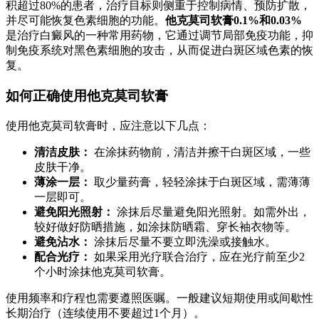
积超过80%的患者，治疗目标则侧重于控制病情、预防扩散，
并尽可能恢复色素细胞的功能。
他克莫司软膏0.1%和0.03%
是治疗白癜风的一种常用药物，它通过调节局部免疫功能，抑
制免疫系统对黑色素细胞的攻击，从而促进白斑区域色素的恢
复。
如何正确使用他克莫司软膏
使用他克莫司软膏时，应注意以下几点：
清洁皮肤：
在涂抹药物前，清洁并擦干白斑区域，一些
皮肤干净。
薄涂一层：
取少量药膏，轻轻涂抹于白斑区域，需薄薄
一层即可。
避免阳光照射：
涂抹后尽量避免阳光照射。如需外出，
较好做好防晒措施，如涂抹防晒霜、穿长袖衣物等。
避免沾水：
涂抹后尽量不要立即洗澡或接触水。
配合光疗：
如果采用光疗联合治疗，应在光疗前至少2
个小时涂抹他克莫司软膏。
使用频率和疗程也需要遵照医嘱。一般建议短期使用或间歇性
长期治疗（连续使用不要超过1个月）。