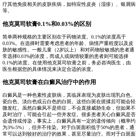
疗其他免疫相关的皮肤疾病，如特应性皮炎（湿疹）、银屑病
等。
他克莫司软膏0.1%和0.03%的区别
简单两种规格的主要区别在于药物浓度。0.1%的浓度高于
0.03%。在选择时需要考虑患者的年龄、病情严重程度以及皮
肤的敏感性。一般儿童（2岁以上） 和对药物较敏感的患者通
常选择0.03%的浓度，而成人或病情较重的患者则可能选择
0.1%的浓度。在使用他克莫司软膏之前，务必咨询医生，由
医生根据您的具体情况来决定合适的浓度。
他克莫司软膏在白癜风治疗中的作用
白癜风是一种色素性皮肤病，其临床表现为皮肤出现乳白色、
瓷白色、淡白色或云白色的白斑。这些白斑在搓揉后可能会轻
微发红。虽然白癜风不是癌症，不会直接威胁生命，但如果不
及时治疗，可能会引起一些并发症。很多患者关心白癜风是否
会遗传或传染，事实上，白癜风具有一定的遗传倾向（概率约
为3%-5%），但并不传染。对于白斑面积低于50%的患者，通
常可以达到较好的治疗的效果，甚至尽量治疗。而对于白斑面