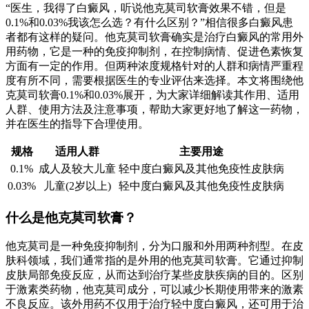
“医生，我得了白癜风，听说他克莫司软膏效果不错，但是
0.1%和0.03%我该怎么选？有什么区别？”相信很多白癜风患
者都有这样的疑问。他克莫司软膏确实是治疗白癜风的常用外
用药物，它是一种的免疫抑制剂，在控制病情、促进色素恢复
方面有一定的作用。但两种浓度规格针对的人群和病情严重程
度有所不同，需要根据医生的专业评估来选择。本文将围绕他
克莫司软膏0.1%和0.03%展开，为大家详细解读其作用、适用
人群、使用方法及注意事项，帮助大家更好地了解这一药物，
并在医生的指导下合理使用。
规格
适用人群
主要用途
0.1%
成人及较大儿童
轻中度白癜风及其他免疫性皮肤病
0.03%
儿童(2岁以上)
轻中度白癜风及其他免疫性皮肤病
什么是他克莫司软膏？
他克莫司是一种免疫抑制剂，分为口服和外用两种剂型。在皮
肤科领域，我们通常指的是外用的他克莫司软膏。它通过抑制
皮肤局部免疫反应，从而达到治疗某些皮肤疾病的目的。区别
于激素类药物，他克莫司成分，可以减少长期使用带来的激素
不良反应。该外用药不仅用于治疗轻中度白癜风，还可用于治