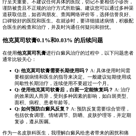
疗至关重要。不建议任何具体的医院，切记不要相信小诊所，
谨防被贵且不正规的治疗方式所欺骗。建议您可以通过多种渠
道获取信息，如咨询朋友、查阅网络评价等，选择信誉良好、
口碑较好的医院和医生。在就诊时，要详细描述病情，积极配
合医生的检查和治疗，并及时沟通任何疑问和担忧。
他克莫司软膏0.1%和0.03% 的后续问题
在使用
他克莫司乳膏
进行白癜风治疗的过程中，以下问题患者
通常比较关心：
Q: 他克莫司软膏需要长期使用吗？
A: 具体使用时间需
要根据病情和医生的指导来决定。一般建议短期使用或
间歇性长期治疗，连续使用不要超过一个月。
Q: 使用他克莫司软膏后，白斑一定能恢复吗？
A: 治疗
的效果因人而异，受到多种因素的影响，如白斑类型、
面积、病程、患者年龄等。
Q: 如何预防白癜风反复？
A: 预防反复需要综合管理，
包括饮食调理、情绪调节、防晒、皮肤护理等，并定期
复诊，遵从医嘱。
作为一名皮肤科医生，我理解白癜风给患者带来的困扰和痛