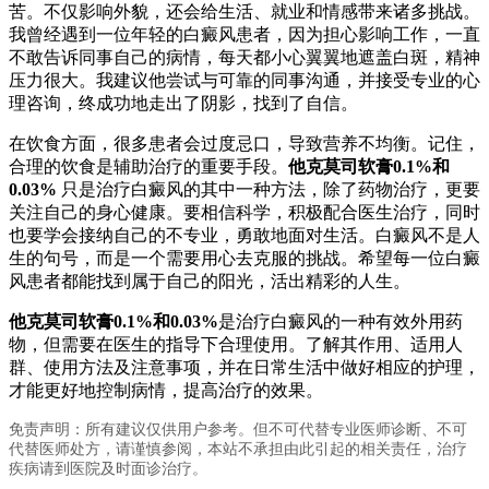
苦。不仅影响外貌，还会给生活、就业和情感带来诸多挑战。
我曾经遇到一位年轻的白癜风患者，因为担心影响工作，一直
不敢告诉同事自己的病情，每天都小心翼翼地遮盖白斑，精神
压力很大。我建议他尝试与可靠的同事沟通，并接受专业的心
理咨询，终成功地走出了阴影，找到了自信。
在饮食方面，很多患者会过度忌口，导致营养不均衡。记住，
合理的饮食是辅助治疗的重要手段。
他克莫司软膏0.1%和
0.03%
只是治疗白癜风的其中一种方法，除了药物治疗，更要
关注自己的身心健康。要相信科学，积极配合医生治疗，同时
也要学会接纳自己的不专业，勇敢地面对生活。白癜风不是人
生的句号，而是一个需要用心去克服的挑战。希望每一位白癜
风患者都能找到属于自己的阳光，活出精彩的人生。
他克莫司软膏0.1%和0.03%
是治疗白癜风的一种有效外用药
物，但需要在医生的指导下合理使用。了解其作用、适用人
群、使用方法及注意事项，并在日常生活中做好相应的护理，
才能更好地控制病情，提高治疗的效果。
免责声明：所有建议仅供用户参考。但不可代替专业医师诊断、不可
代替医师处方，请谨慎参阅，本站不承担由此引起的相关责任，治疗
疾病请到医院及时面诊治疗。