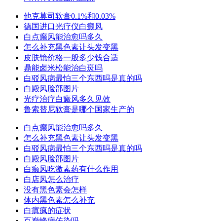
他克莫司软膏0.1%和0.03%
德国进口光疗仪白癜风
白点癫风能治愈吗多久
怎么补充黑色素让头发变黑
皮肤镜价格一般多少钱合适
鼎能卤米松能治白斑吗
白驳风病最怕三个东西吗是真的吗
白殿风脸部图片
光疗治疗白癜风多久见效
鲁索替尼软膏是哪个国家生产的
白点癫风能治愈吗多久
怎么补充黑色素让头发变黑
白驳风病最怕三个东西吗是真的吗
白殿风脸部图片
白癫风吃激素药有什么作用
白店风怎么治疗
没有黑色素会怎样
体内黑色素怎么补充
白瘨疯的症状
百巅峰病传染吗