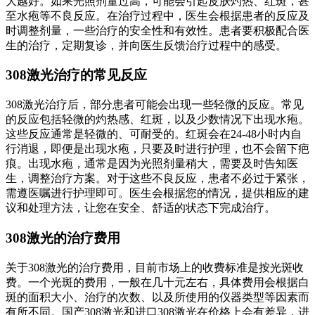
大越好。如果光照剂量过高，可能会引起皮肤灼热、红斑，甚
至水疱等不良反应。在治疗过程中，医生会根据患者的反应及
时调整剂量，一些治疗的安全性和有效性。患者要积极配合医
生的治疗，定期复诊，并向医生反馈治疗过程中的感受。
308激光治疗的常见反应
308激光治疗后，部分患者可能会出现一些轻微的反应。常见
的反应包括轻微的灼热感、红斑，以及少数情况下出现水疱。
这些反应通常是轻微的、可耐受的。红斑会在24-48小时内自
行消退，即便是出现水疱，只要及时进行护理，也不会留下疤
痕。出现水疱，通常是因为光照剂量稍大，需要及时告知医
生，调整治疗方案。对于这些不良反应，患者不必过于紧张，
需遵医嘱进行护理即可。医生会根据您的情况，提供相应的建
议和处理方法，让您在安全、舒适的状态下完成治疗。
308激光的治疗费用
关于308激光的治疗费用，目前市场上的收费标准是按光斑收
费。一个光斑的费用，一般在几十元左右，具体费用会根据白
斑的面积大小、治疗的次数、以及所使用的仪器类型等因素而
有所不同。国产308激光和进口308激光在价格上会有差异，进