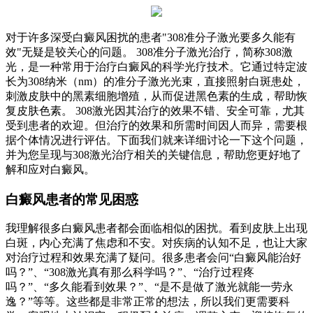
对于许多深受白癜风困扰的患者"308准分子激光要多久能有
效"无疑是较关心的问题。 308准分子激光治疗，简称308激
光，是一种常用于治疗白癜风的科学光疗技术。它通过特定波
长为308纳米（nm）的准分子激光光束，直接照射白斑患处，
刺激皮肤中的黑素细胞增殖，从而促进黑色素的生成，帮助恢
复皮肤色素。 308激光因其治疗的效果不错、安全可靠，尤其
受到患者的欢迎。但治疗的效果和所需时间因人而异，需要根
据个体情况进行评估。下面我们就来详细讨论一下这个问题，
并为您呈现与308激光治疗相关的关键信息，帮助您更好地了
解和应对白癜风。
白癜风患者的常见困惑
我理解很多白癜风患者都会面临相似的困扰。看到皮肤上出现
白斑，内心充满了焦虑和不安。对疾病的认知不足，也让大家
对治疗过程和效果充满了疑问。很多患者会问“白癜风能治好
吗？”、“308激光真有那么科学吗？”、“治疗过程疼
吗？”、“多久能看到效果？”、“是不是做了激光就能一劳永
逸？”等等。这些都是非常正常的想法，所以我们更需要科