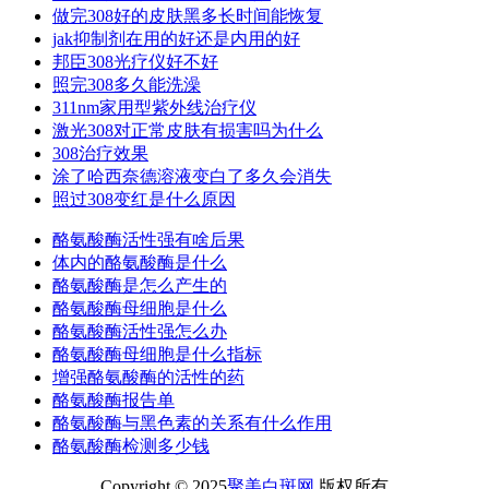
做完308好的皮肤黑多长时间能恢复
jak抑制剂在用的好还是内用的好
邦臣308光疗仪好不好
照完308多久能洗澡
311nm家用型紫外线治疗仪
激光308对正常皮肤有损害吗为什么
308治疗效果
涂了哈西奈德溶液变白了多久会消失
照过308变红是什么原因
酪氨酸酶活性强有啥后果
体内的酪氨酸酶是什么
酪氨酸酶是怎么产生的
酪氨酸酶母细胞是什么
酪氨酸酶活性强怎么办
酪氨酸酶母细胞是什么指标
增强酪氨酸酶的活性的药
酪氨酸酶报告单
酪氨酸酶与黑色素的关系有什么作用
酪氨酸酶检测多少钱
Copyright © 2025
聚美白斑网
版权所有