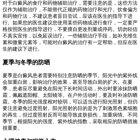
对于白癜风的食疗和药物辅助治疗，需要注意的是，这些方法
仅作为辅助治疗，不能替代正规的药物治疗和光疗。饮食偏方
和药物疗法，不建议患者盲目尝试，应该在医生的指导下进
行。如果您的医生建议您使用某些药物或进行食疗，一定要严
格按照医生的指导进行，不要擅自更改剂量或停药。切勿轻信
不真实宣传，以免延误治疗。一些辅助治疗手段，如补充维生
素和微量元素等，可能对白癜风的治疗有一定帮助，但应在医
生的建议下进行。
夏季与冬季的防晒
夏季是白癜风患者需要特别注意防晒的季节。阳光中的紫外线
会加重白斑，影响治疗的效果，甚至导致白斑的扩大。在夏
季，患者应尽量避免在阳光下长时间活动，外出时要涂抹防晒
霜，佩戴遮阳帽、太阳镜等。在户外活动时，要及时补涂防晒
霜。冬季的阳光强度相对较弱，可以适当进行阳光照射，但仍
要注意避免过度照射。阳光照射的目的是为了刺激黑色素细胞
的再生，但过度照射反而可能导致皮肤损伤，加重病情。不同
季节，根据阳光的强度、紫外线的指数，采取相应的防晒措施
很重要。