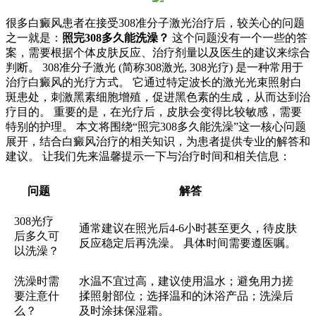
很多白癜风患者在接受308准分子激光治疗后，较关心的问题
之一就是：
照完308多久能洗澡？
这个问题没有一个一些的答
案，需要根据个体皮肤反应、治疗剂量以及医生的建议来综合
判断。 308准分子激光 (简称308激光, 308光疗) 是一种常用于
治疗白癜风的光疗方式。 它通过特定波长的激光光束照射白
斑患处，刺激黑素细胞增殖，促进黑色素的生成，从而达到治
疗目的。 重要的是，在光疗后，皮肤会变得比较敏感，需要
特别的护理。 本文将围绕“照完308多久能洗澡”这一核心问题
展开，结合白癜风治疗的相关知识，为患者提供专业的解答和
建议。 让我们先来温馨提示一下与治疗时间和相关信息：
问题
解答
308光疗
通常建议在照光后4-6小时甚至更久，待皮肤
后多久可
反应稳定后再洗澡。 具体时间需要遵医嘱。
以洗澡？
洗澡时需
水温不宜过高，建议使用温水；避免用力搓
要注意什
揉照射部位；选择温和的沐浴产品；洗澡后
么？
及时涂抹保湿霜。