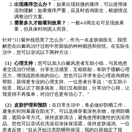
出现瘙痒怎么办？
：如果出现轻微的瘙痒，可以使用保
湿剂缓解；如果瘙痒严重，应及时咨询医生，根据情况
调整治疗方案。
需要多久才能看到效果？
：一般4-8周左右可呈现效果
果，但具体时间因人而异。
针对“311紫外线照黑了怎么办”，作为一名皮肤病医生，我理
解您在白癜风治疗过程中所面临的种种困惑和担忧。在实际生
活中，您可以尝试以下两种方法：
（1）心理支持：
您可以加入白癜风患者互助小组，与其他患
者交流治疗经验、分享生活感受，互相鼓励，有助于缓解心理
压力，增强战胜疾病的信心。您也可以寻求专业心理咨询师的
帮助，获得更专业的心理支持。一位患者分享说：“在互助小
组里，我认识了很多病友，我们互相鼓励，分享治疗心得，让
我觉得不再孤单，对治疗也更有信心了。”
（2）皮肤护理和预防：
在日常生活中，务必做好防晒工作，
避免长时间暴露在阳光下。可以选择穿着深色衣物，使用防晒
霜，遮阳伞等方式。保持皮肤清洁，避免使用刺激性的洗浴用
品。您也可以尝试在洗澡后涂抹保湿霜，保持皮肤滋润。一位
患者反馈：“自从开始注意防晒和保湿，我的白斑稳定了很