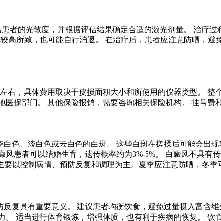
评估患者的光敏度，并根据评估结果确定合适的激光剂量。 治疗
剂量较高所致，也可能自行消退。 在治疗后，患者应注意防晒，
元左右，具体费用取决于皮损面积大小和所使用的仪器类型。 整
地医保部门。 其他保险报销，需要咨询相关保险机构。 挂号费
白色、淡白色或云白色的白斑。 这些白斑在搓揉后可能会出现轻
风患者可以结婚生育，遗传概率约为3%-5%。 白癜风不具有传
则主要以控制病情、预防反复和调理为主。夏季应注意防晒，冬季
反复具有重要意义。 建议患者均衡饮食，避免过量摄入富含维生素
力。 适当进行体育锻炼，增强体质，也有利于疾病的恢复。 饮