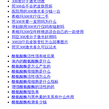
308准分子激光功效
照308会不会把皮肤照坏
医院用的308激光多少钱一台
希格玛308光疗仪二手
照308光要一直照吗为什么
孕妇能用308光疗仪吗有辐射吗
希格玛308仪咋样挑选适合自己的一款使用
邦臣308准分子激光好用吗
308治疗后皮肤变红怎么回事图片
照完308激光多久可以沾水
酪氨酸酶活性强有啥后果
体内的酪氨酸酶是什么
酪氨酸酶是怎么产生的
酪氨酸酶母细胞是什么
酪氨酸酶活性强怎么办
酪氨酸酶母细胞是什么指标
增强酪氨酸酶的活性的药
酪氨酸酶报告单
酪氨酸酶与黑色素的关系有什么作用
酪氨酸酶检测多少钱