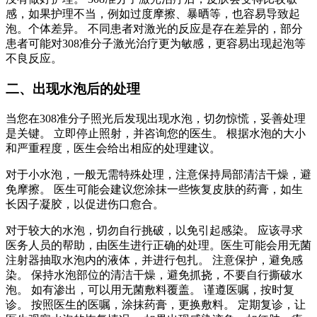
感，如果护理不当，例如过度摩擦、暴晒等，也容易导致起
泡。个体差异。 不同患者对激光的反应是存在差异的，部分
患者可能对308准分子激光治疗更为敏感，更容易出现起泡等
不良反应。
二、出现水泡后的处理
当您在308准分子照光后发现出现水泡，切勿惊慌，妥善处理
是关键。 立即停止照射，并咨询您的医生。 根据水泡的大小
和严重程度，医生会给出相应的处理建议。
对于小水泡，一般无需特殊处理，注意保持局部清洁干燥，避
免摩擦。 医生可能会建议您涂抹一些恢复皮肤的药膏，如生
长因子凝胶，以促进伤口愈合。
对于较大的水泡，切勿自行挑破，以免引起感染。 应该寻求
医务人员的帮助，由医生进行正确的处理。医生可能会用无菌
注射器抽取水泡内的液体，并进行包扎。 注意保护，避免感
染。 保持水泡部位的清洁干燥，避免抓挠，不要自行撕破水
泡。 如有渗出，可以用无菌敷料覆盖。 谨遵医嘱，按时复
诊。 按照医生的医嘱，涂抹药膏，更换敷料。 定期复诊，让