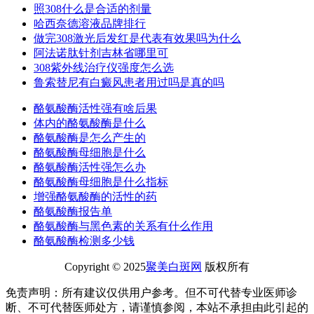
照308什么是合适的剂量
哈西奈德溶液品牌排行
做完308激光后发红是代表有效果吗为什么
阿法诺肽针剂吉林省哪里可
308紫外线治疗仪强度怎么选
鲁索替尼有白癜风患者用过吗是真的吗
酪氨酸酶活性强有啥后果
体内的酪氨酸酶是什么
酪氨酸酶是怎么产生的
酪氨酸酶母细胞是什么
酪氨酸酶活性强怎么办
酪氨酸酶母细胞是什么指标
增强酪氨酸酶的活性的药
酪氨酸酶报告单
酪氨酸酶与黑色素的关系有什么作用
酪氨酸酶检测多少钱
Copyright © 2025
聚美白斑网
版权所有
免责声明：所有建议仅供用户参考。但不可代替专业医师诊
断、不可代替医师处方，请谨慎参阅，本站不承担由此引起的