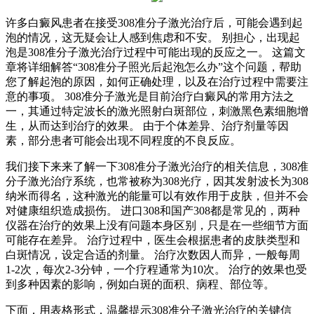
许多白癜风患者在接受308准分子激光治疗后，可能会遇到起
泡的情况，这无疑会让人感到焦虑和不安。 别担心，出现起
泡是308准分子激光治疗过程中可能出现的反应之一。 这篇文
章将详细解答“308准分子照光后起泡怎么办”这个问题，帮助
您了解起泡的原因，如何正确处理，以及在治疗过程中需要注
意的事项。 308准分子激光是目前治疗白癜风的常用方法之
一，其通过特定波长的激光照射白斑部位，刺激黑色素细胞增
生，从而达到治疗的效果。 由于个体差异、治疗剂量等因
素，部分患者可能会出现不同程度的不良反应。
我们接下来来了解一下308准分子激光治疗的相关信息，308准
分子激光治疗系统，也常被称为308光疗，因其发射波长为308
纳米而得名，这种激光的能量可以有效作用于皮肤，但并不会
对健康组织造成损伤。 进口308和国产308都是常见的，两种
仪器在治疗的效果上没有问题本身区别，只是在一些细节方面
可能存在差异。 治疗过程中，医生会根据患者的皮肤类型和
白斑情况，设定合适的剂量。 治疗次数因人而异，一般每周
1-2次，每次2-3分钟，一个疗程通常为10次。 治疗的效果也受
到多种因素的影响，例如白斑的面积、病程、部位等。
下面，用表格形式，温馨提示308准分子激光治疗的关键信