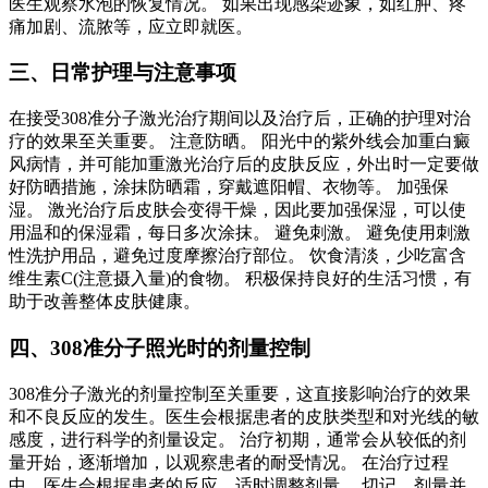
医生观察水泡的恢复情况。 如果出现感染迹象，如红肿、疼
痛加剧、流脓等，应立即就医。
三、日常护理与注意事项
在接受308准分子激光治疗期间以及治疗后，正确的护理对治
疗的效果至关重要。 注意防晒。 阳光中的紫外线会加重白癜
风病情，并可能加重激光治疗后的皮肤反应，外出时一定要做
好防晒措施，涂抹防晒霜，穿戴遮阳帽、衣物等。 加强保
湿。 激光治疗后皮肤会变得干燥，因此要加强保湿，可以使
用温和的保湿霜，每日多次涂抹。 避免刺激。 避免使用刺激
性洗护用品，避免过度摩擦治疗部位。 饮食清淡，少吃富含
维生素C(注意摄入量)的食物。 积极保持良好的生活习惯，有
助于改善整体皮肤健康。
四、308准分子照光时的剂量控制
308准分子激光的剂量控制至关重要，这直接影响治疗的效果
和不良反应的发生。医生会根据患者的皮肤类型和对光线的敏
感度，进行科学的剂量设定。 治疗初期，通常会从较低的剂
量开始，逐渐增加，以观察患者的耐受情况。 在治疗过程
中，医生会根据患者的反应，适时调整剂量。 切记，剂量并