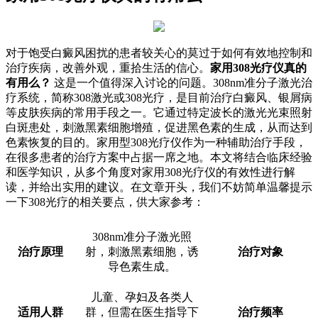
对于饱受白癜风困扰的患者较关心的莫过于如何有效地控制和
治疗疾病，改善外观，重拾生活的信心。
家用308光疗仪真的
有用么？
这是一个值得深入讨论的问题。308nm准分子激光治
疗系统，简称308激光或308光疗，是目前治疗白癜风、银屑病
等皮肤疾病的常用手段之一。它通过特定波长的激光光束照射
白斑患处，刺激黑素细胞增殖，促进黑色素的生成，从而达到
色素恢复的目的。家用型308光疗仪作为一种辅助治疗手段，
在很多患者的治疗方案中占据一席之地。本文将结合临床经验
和医学知识，从多个角度对家用308光疗仪的有效性进行解
读，并给出实用的建议。在文章开头，我们不妨简单温馨提示
一下308光疗的相关要点，供大家参考：
308nm准分子激光照
治疗原理
射，刺激黑素细胞，诱
治疗对象
导色素生成。
儿童、孕妇及各类人
适用人群
群，但需在医生指导下
治疗频率