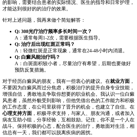
的影响，需要结合患者的实际情况、医生的指导和日常护理，
才能达到很好的的治疗的效果。
针对上述问题，我再来做个简短解答：
Q: 308光疗治疗频率多长时间一次？
A：通常每周1-2次，需要根据医生指导。
Q: 治疗后出现红斑正常吗？
A：轻微红斑是正常现象，通常在24-48小时内消退。
Q: 白癜风能治疗吗？
A：白斑面积较小者，尽量治疗有希望，后期也要做好
预防反复措施。
对于经历白癜风的朋友，我有一些衷心的建议。在
就业方面
，
不要因为白癜风而过分焦虑，积极治疗的提升自身专业技能，
增强自信，勇敢地去争取你想要的职业机会。我认识一位白癜
风患者，虽然外貌受到影响，但他凭借出色的工作能力和积极
的工作态度，在公司里获得了晋升的机会，也建立了自信。在
心理支持方面
，积极寻求支持，与家人、朋友沟通，或者加入
病友互助小组，分享经验，互相鼓励。记住，你不是一个人在
战斗。保持积极的心态，配合医生的治疗，勇敢面对生活，相
信总有一天，我们都可以脱离疾病的困扰。