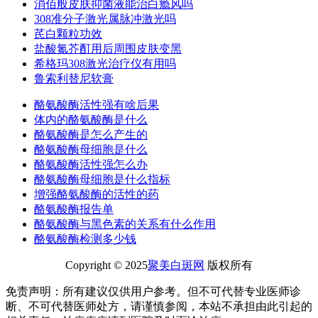
消佰般皮肤抑菌液能治白瘾风吗
308准分子激光属脉冲激光吗
芪白颗粒功效
盐酸氮芥酊用后周围皮肤变黑
希格玛308激光治疗仪有用吗
鲁索利替尼软膏
酪氨酸酶活性强有啥后果
体内的酪氨酸酶是什么
酪氨酸酶是怎么产生的
酪氨酸酶母细胞是什么
酪氨酸酶活性强怎么办
酪氨酸酶母细胞是什么指标
增强酪氨酸酶的活性的药
酪氨酸酶报告单
酪氨酸酶与黑色素的关系有什么作用
酪氨酸酶检测多少钱
Copyright © 2025
聚美白斑网
版权所有
免责声明：所有建议仅供用户参考。但不可代替专业医师诊
断、不可代替医师处方，请谨慎参阅，本站不承担由此引起的