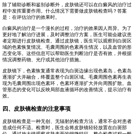
除了辅助诊断和鉴别诊断外，皮肤镜还可以在白癜风的治疗过
程中发挥重要作用。什么情况下需要做皮肤镜检查吗？答案
是：在评估治疗的效果时。
白癜风的治疗是一个漫长的过程，治疗的效果因人而异。为了
更好地了解治疗进展，及时调整治疗方案，医生可能会建议患
者定期进行皮肤镜检查。通过皮肤镜，医生可以观察到白斑区
域的色素恢复情况、毛囊周围的色素再生情况，以及血管的形
态变化等。这些信息可以帮助医生判断治疗是否有效，并根据
情况调整药物、光疗或其他治疗措施。
皮肤镜下，色素恢复通常表现为白斑边缘出现色素岛，色素岛
逐渐扩大并融合，终覆盖整个白斑区域。毛囊周围色素再生表
现为毛囊周围出现色素环，色素环逐渐扩大并向周围扩散。血
管形态的变化可以反映局部血液循环的改善情况，提示治疗有
效。
四、皮肤镜检查的注意事项
皮肤镜检查是一种无创、无辐射的检查方法，通常不会对患者
造成任何不适。检查时，医生会将皮肤镜轻轻放置在白斑部
位，通过放大镜观察皮肤表面的细微特征。整个检查过程一般