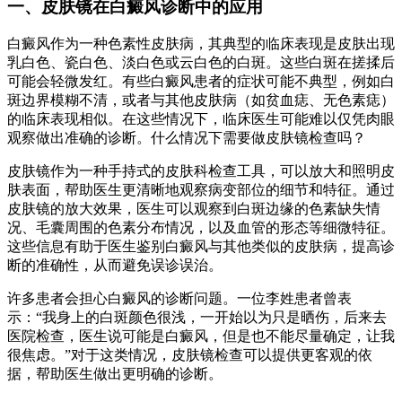
一、皮肤镜在白癜风诊断中的应用
白癜风作为一种色素性皮肤病，其典型的临床表现是皮肤出现
乳白色、瓷白色、淡白色或云白色的白斑。这些白斑在搓揉后
可能会轻微发红。有些白癜风患者的症状可能不典型，例如白
斑边界模糊不清，或者与其他皮肤病（如贫血痣、无色素痣）
的临床表现相似。在这些情况下，临床医生可能难以仅凭肉眼
观察做出准确的诊断。什么情况下需要做皮肤镜检查吗？
皮肤镜作为一种手持式的皮肤科检查工具，可以放大和照明皮
肤表面，帮助医生更清晰地观察病变部位的细节和特征。通过
皮肤镜的放大效果，医生可以观察到白斑边缘的色素缺失情
况、毛囊周围的色素分布情况，以及血管的形态等细微特征。
这些信息有助于医生鉴别白癜风与其他类似的皮肤病，提高诊
断的准确性，从而避免误诊误治。
许多患者会担心白癜风的诊断问题。一位李姓患者曾表
示：“我身上的白斑颜色很浅，一开始以为只是晒伤，后来去
医院检查，医生说可能是白癜风，但是也不能尽量确定，让我
很焦虑。”对于这类情况，皮肤镜检查可以提供更客观的依
据，帮助医生做出更明确的诊断。