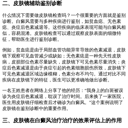
二、皮肤镜辅助鉴别诊断
什么情况下需要做皮肤镜检查吗？一个很重要的方面就是鉴别
诊断。白癜风需要与多种疾病进行鉴别，如贫血痣、无色素
痣、炎症后色素减退等。这些疾病的临床表现可能与白癜风相
似，容易混淆。皮肤镜检查可以通过观察皮肤表面的细微特
征，帮助医生进行鉴别诊断。
例如，贫血痣是由于局部血管功能异常导致的色素减退，皮肤
镜下观察可见血管减少或缺如；无色素痣是一种先天性皮肤
病，皮损部位色素尽量缺失，皮肤镜下可见色素尽量消失；炎
症后色素减退是由于炎症引起的色素细胞损伤所致，皮肤镜下
可见色素减退区域边缘模糊，色素分布不均匀。通过对比不同
疾病在皮肤镜下的特征，医生可以更准确地做出诊断。
一名王姓患者在网络上分享了他的经历：“我身上的白斑被误
诊为炎症后色素减退，耽误了治疗时间。后来换了一家医院，
医生用皮肤镜仔细检查后才确诊为白癜风。”这个案例说明了
皮肤镜在鉴别诊断中的重要作用。
三、皮肤镜在白癜风治疗治疗的效果评估上的作用